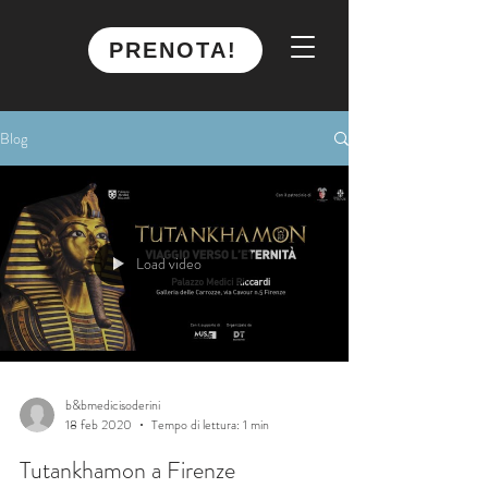
PRENOTA!
Blog
Load video
b&bmedicisoderini
18 feb 2020
Tempo di lettura: 1 min
Tutankhamon a Firenze