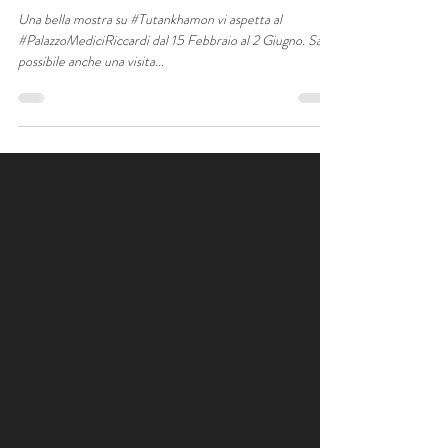
Una bella mostra su #Tutankhamon vi aspetta al
#PalazzoMediciRiccardi dal 15 Febbraio al 2 Giugno. Sarà
possibile anche una visita...