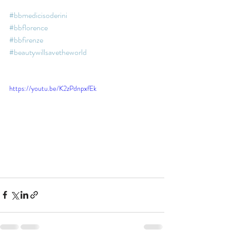
#bbmedicisoderini
#bbflorence
#bbfirenze
#beautywillsavetheworld
https://youtu.be/K2zPdnpxfEk