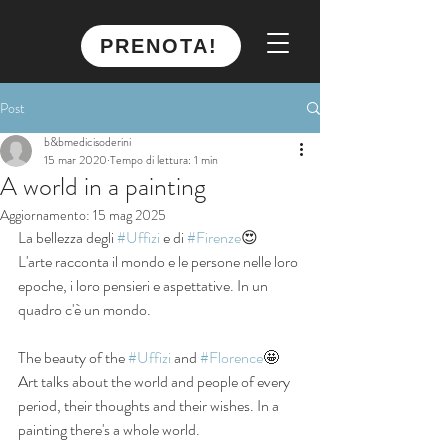
PRENOTA!
Post
b&bmedicisoderini
15 mar 2020
Tempo di lettura: 1 min
A world in a painting
Aggiornamento:
15 mag 2025
La bellezza degli 
#Uffizi
 e di 
#Firenze
😍
L'arte racconta il mondo e le persone nelle loro 
epoche, i loro pensieri e aspettative. In un 
quadro c'è un mondo.
The beauty of the 
#Uffizi
 and 
#Florence
🤩
Art talks about the world and people of every 
period, their thoughts and their wishes. In a 
painting there's a whole world.