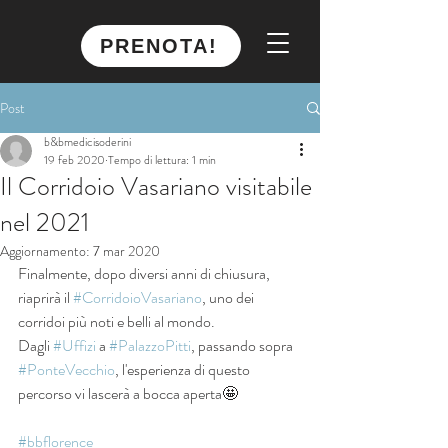
PRENOTA!
Post
b&bmedicisoderini
19 feb 2020
Tempo di lettura: 1 min
Il Corridoio Vasariano visitabile
nel 2021
Aggiornamento:
7 mar 2020
Finalmente, dopo diversi anni di chiusura, 
riaprirà il 
#CorridoioVasariano
, uno dei 
corridoi più noti e belli al mondo.
Dagli 
#Uffizi
 a 
#PalazzoPitti
, passando sopra 
#PonteVecchio
, l'esperienza di questo 
percorso vi lascerà a bocca aperta🤩
#bbflorence